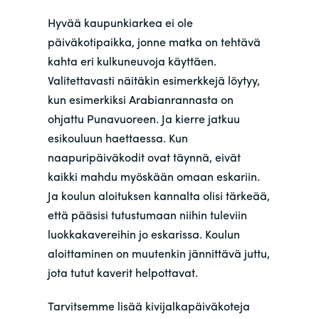
Hyvää kaupunkiarkea ei ole
päiväkotipaikka, jonne matka on tehtävä
kahta eri kulkuneuvoja käyttäen.
Valitettavasti näitäkin esimerkkejä löytyy,
kun esimerkiksi Arabianrannasta on
ohjattu Punavuoreen. Ja kierre jatkuu
esikouluun haettaessa. Kun
naapuripäiväkodit ovat täynnä, eivät
kaikki mahdu myöskään omaan eskariin.
Ja koulun aloituksen kannalta olisi tärkeää,
että pääsisi tutustumaan niihin tuleviin
luokkakavereihin jo eskarissa. Koulun
aloittaminen on muutenkin jännittävä juttu,
jota tutut kaverit helpottavat.
Tarvitsemme lisää kivijalkapäiväkoteja