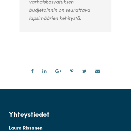
varhaiskasvatuksen
budjetoinnin on seurattava
lapsimäärien kehitystä.
Yhteystiedot
Laura Rissanen