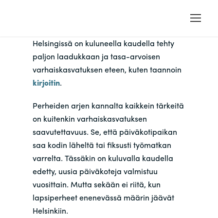
Helsingissä on kuluneella kaudella tehty
paljon laadukkaan ja tasa-arvoisen
varhaiskasvatuksen eteen, kuten taannoin
kirjoitin
.
Perheiden arjen kannalta kaikkein tärkeitä
on kuitenkin varhaiskasvatuksen
saavutettavuus. Se, että päiväkotipaikan
saa kodin läheltä tai fiksusti työmatkan
varrelta. Tässäkin on kuluvalla kaudella
edetty, uusia päiväkoteja valmistuu
vuosittain. Mutta sekään ei riitä, kun
lapsiperheet enenevässä määrin jäävät
Helsinkiin.