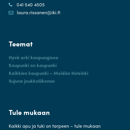
041 540 4505
laura.rissanen@iki.fi
Teemat
Hyvä arki kaupungissa
Kaupunki on kaupunki
Kaikkien kaupunki – Meidän Helsinki
Sujuva joukkoliikenne
Tule mukaan
Kaikki apu ja tuki on tarpeen – tule mukaan