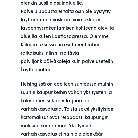
etenkin uusille asuinalueille.
Palvelulupausta ei tältä osin ole pystytty
täyttämään myöskään voimakkaan
täydennysrakentamisen kohteena olevilla
alueilla kuten Lauttasaaressa. Olemme
Kokoomuksessa on esittäneet tähän
ratkaisuksi niin siirrettäviä
palviljonkipäiväkoteja kuin palvelusetelin
käyttöönottoa.
Helsingissä on edelleen suhteessa muihin
suuriin kaupunkeihin vähän yksityisten ja
kolmannen sektorin tarjoamaa
varhaiskasvatusta. Toistaiseksi yksityisten
hoitomaksut ovat reippaasti kaupungin
maksuja suuremmat. Yksityinen
varhaiskasvatus ei näin ole etenkään