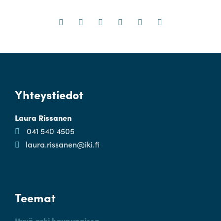
Yhteystiedot
Laura Rissanen
041 540 4505
laura.rissanen@iki.fi
Teemat
Hyvä arki kaupungissa