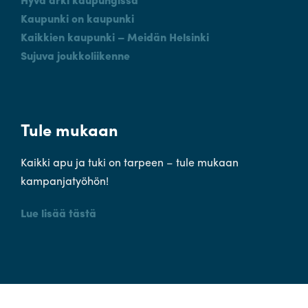
Kaupunki on kaupunki
Kaikkien kaupunki – Meidän Helsinki
Sujuva joukkoliikenne
Tule mukaan
Kaikki apu ja tuki on tarpeen – tule mukaan
kampanjatyöhön!
Lue lisää tästä