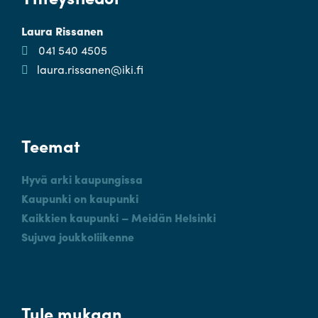
Laura Rissanen
041 540 4505
laura.rissanen@iki.fi
Teemat
Hyvä arki kaupungissa
Kaupunki on kaupunki
Kaikkien kaupunki – Meidän Helsinki
Sujuva joukkoliikenne
Tule mukaan