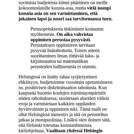
sovituista budjeteista kiinni pitäminen on meille
kokoomuslaisille kunnia-asia, mutta
vielä isompi
kunnia-asia on sen varmistaminen, että
jokainen lapsi ja nuori saa tarvitsemansa tuen.
Perusopetuksesta tinkiminen kostautuu
myöhemmin.
On aika vahvistaa
oppimisen perustaa pysyvästi
.
Perustaitojen oppimiseen tarvitaan
pysyvää lisärahoitusta. Toisen asteen
suorittaminen ilman riittävää luku- ja
kirjoitustaitoa tai matematiikan
perusteiden hallitsemista ei onnistu.
Helsingissä on lisätty rahaa syrjäytymisen
ehkäisyyn, budjetoimme vuosittain opetustoimeen
ns. positiivisen diskriminaation rahoitusta. Kun
kaupunki huomio koulujen toimintaympäristöt
niiden rahoituksessa, tasoitetaan alueiden välisiä
eroja ja varmistetaan kaikkien oppilaiden
hyvinvoinnin ja oppimisen tuki. Tämä malli on
ollut Helsingissä menestys ja sitä on perusteltua
jatkaa ja monipuolistaa. Lisäksi olen iloinen siitä,
että Helsinki toteuttaa kunnianhimoista
kieliohjelmaa.
Vaalitaan yhdessä Helsingin