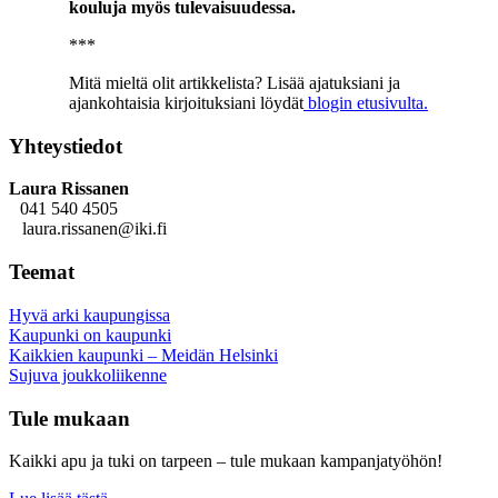
kouluja myös tulevaisuudessa.
***
Mitä mieltä olit artikkelista? Lisää ajatuksiani ja
ajankohtaisia kirjoituksiani löydät
blogin etusivulta.
Yhteystiedot
Laura Rissanen
041 540 4505
laura.rissanen@iki.fi
Teemat
Hyvä arki kaupungissa
Kaupunki on kaupunki
Kaikkien kaupunki – Meidän Helsinki
Sujuva joukkoliikenne
Tule mukaan
Kaikki apu ja tuki on tarpeen – tule mukaan kampanjatyöhön!