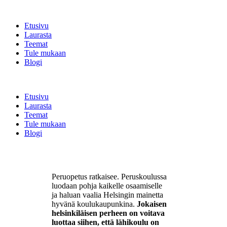
Etusivu
Laurasta
Teemat
Tule mukaan
Blogi
Etusivu
Laurasta
Teemat
Tule mukaan
Blogi
Peruopetus ratkaisee. Peruskoulussa
luodaan pohja kaikelle osaamiselle
ja haluan vaalia Helsingin mainetta
hyvänä koulukaupunkina.
Jokaisen
helsinkiläisen perheen on voitava
luottaa siihen, että lähikoulu on