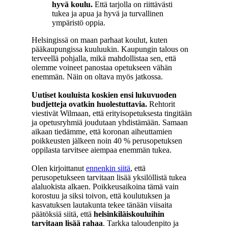
hyvä koulu.
Että tarjolla on riittävästi
tukea ja apua ja hyvä ja turvallinen
ympäristö oppia.
Helsingissä on maan parhaat koulut, kuten
pääkaupungissa kuuluukin. Kaupungin talous on
terveellä pohjalla, mikä mahdollistaa sen, että
olemme voineet panostaa opetukseen vähän
enemmän. Näin on oltava myös jatkossa.
Uutiset kouluista koskien ensi lukuvuoden
budjetteja ovatkin huolestuttavia.
Rehtorit
viestivät Wilmaan, että erityisopetuksesta tingitään
ja opetusryhmiä joudutaan yhdistämään. Samaan
aikaan tiedämme, että koronan aiheuttamien
poikkeusten jälkeen noin 40 % perusopetuksen
oppilasta tarvitsee aiempaa enemmän tukea.
Olen kirjoittanut
ennenkin siitä
, että
perusopetukseen tarvitaan lisää yksilöllistä tukea
alaluokista alkaen. Poikkeusaikoina tämä vain
korostuu ja siksi toivon, että koulutuksen ja
kasvatuksen lautakunta tekee tänään viisaita
päätöksiä siitä, että
helsinkiläiskouluihin
tarvitaan lisää rahaa
. Tarkka taloudenpito ja