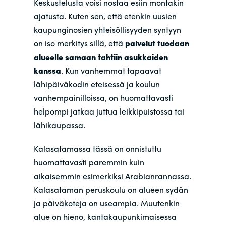
Keskustelusta voisi nostaa esiin montakin
ajatusta. Kuten sen, että etenkin uusien
kaupunginosien yhteisöllisyyden syntyyn
on iso merkitys sillä, että
palvelut tuodaan
alueelle samaan tahtiin asukkaiden
kanssa
. Kun vanhemmat tapaavat
lähipäiväkodin eteisessä ja koulun
vanhempainilloissa, on huomattavasti
helpompi jatkaa juttua leikkipuistossa tai
lähikaupassa.
Kalasatamassa tässä on onnistuttu
huomattavasti paremmin kuin
aikaisemmin esimerkiksi Arabianrannassa.
Kalasataman peruskoulu on alueen sydän
ja päiväkoteja on useampia. Muutenkin
alue on hieno, kantakaupunkimaisessa