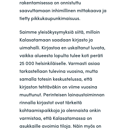
rakentamisessa on onnistuttu
saavuttamaan inhimillinen mittakaava ja
tietty pikkukaupunkimaisuus.
Saimme yleisökysymyksiä siitä, milloin
Kalasatamaan saadaan kirjasto ja
uimahalli. Kirjastoa en uskaltanut luvata,
vaikka alueesta lopulta tulee koti peräti
25 000 helsinkiläiselle. Varmasti asiaa
tarkastellaan tulevina vuosina, mutta
samalla totesin keskustelussa, että
kirjaston tehtäväkin on viime vuosina
muuttunut. Perinteisen lainaustoiminnan
rinnalla kirjastot ovat tärkeitä
kohtaamispaikkoja ja olennaista onkin
varmistaa, että Kalasatamassa on
asukkaille avoimia tiloja. Näin myös on