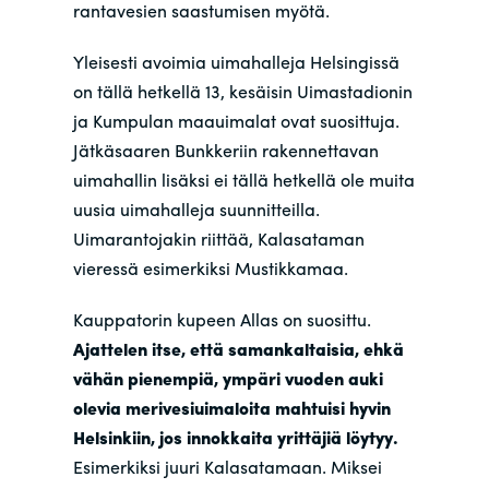
rantavesien saastumisen myötä.
Yleisesti avoimia uimahalleja Helsingissä
on tällä hetkellä 13, kesäisin Uimastadionin
ja Kumpulan maauimalat ovat suosittuja.
Jätkäsaaren Bunkkeriin rakennettavan
uimahallin lisäksi ei tällä hetkellä ole muita
uusia uimahalleja suunnitteilla.
Uimarantojakin riittää, Kalasataman
vieressä esimerkiksi Mustikkamaa.
Kauppatorin kupeen Allas on suosittu.
Ajattelen itse, että samankaltaisia, ehkä
vähän pienempiä, ympäri vuoden auki
olevia merivesiuimaloita mahtuisi hyvin
Helsinkiin, jos innokkaita yrittäjiä löytyy.
Esimerkiksi juuri Kalasatamaan. Miksei