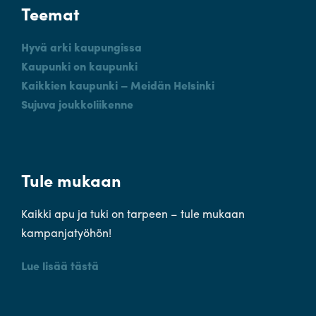
Teemat
Hyvä arki kaupungissa
Kaupunki on kaupunki
Kaikkien kaupunki – Meidän Helsinki
Sujuva joukkoliikenne
Tule mukaan
Kaikki apu ja tuki on tarpeen – tule mukaan
kampanjatyöhön!
Lue lisää tästä