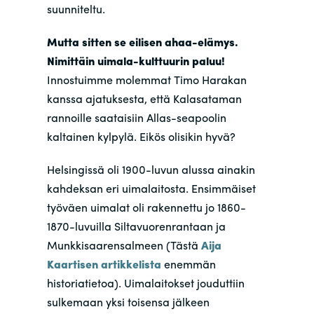
suunniteltu.
Mutta sitten se eilisen ahaa-elämys.
Nimittäin uimala-kulttuurin paluu!
Innostuimme molemmat Timo Harakan
kanssa ajatuksesta, että Kalasataman
rannoille saataisiin Allas-seapoolin
kaltainen kylpylä. Eikös olisikin hyvä?
Helsingissä oli 1900-luvun alussa ainakin
kahdeksan eri uimalaitosta. Ensimmäiset
työväen uimalat oli rakennettu jo 1860-
1870-luvuilla Siltavuorenrantaan ja
Munkkisaarensalmeen (Tästä
Aija
Kaartisen artikkelista
enemmän
historiatietoa). Uimalaitokset jouduttiin
sulkemaan yksi toisensa jälkeen