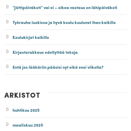
”Jättipäiväkoti” vai ei – oikea vastaus on lähipäiväkoti
Työrauha luokissa ja hyvä koulu kuuluvat ihan kaikille
Koulukirjat kaikille
Kirjastorakkaus edellyttää tekoja
Entä jos lääkäriin pääsisi nyt eikä ensi viikolla?
ARKISTOT
huhtikuu 2025
maaliskuu 2025