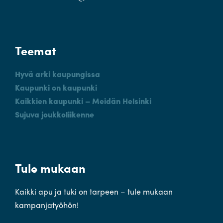
Teemat
Hyvä arki kaupungissa
Kaupunki on kaupunki
Kaikkien kaupunki – Meidän Helsinki
Sujuva joukkoliikenne
Tule mukaan
Kaikki apu ja tuki on tarpeen – tule mukaan
kampanjatyöhön!