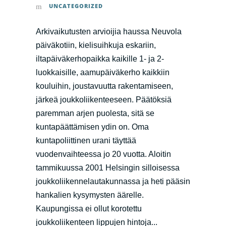
UNCATEGORIZED
Arkivaikutusten arvioijia haussa Neuvola
päiväkotiin, kielisuihkuja eskariin,
iltapäiväkerhopaikka kaikille 1- ja 2-
luokkaisille, aamupäiväkerho kaikkiin
kouluihin, joustavuutta rakentamiseen,
järkeä joukkoliikenteeseen. Päätöksiä
paremman arjen puolesta, sitä se
kuntapäättämisen ydin on. Oma
kuntapoliittinen urani täyttää
vuodenvaihteessa jo 20 vuotta. Aloitin
tammikuussa 2001 Helsingin silloisessa
joukkoliikennelautakunnassa ja heti pääsin
hankalien kysymysten äärelle.
Kaupungissa ei ollut korotettu
joukkoliikenteen lippujen hintoja...