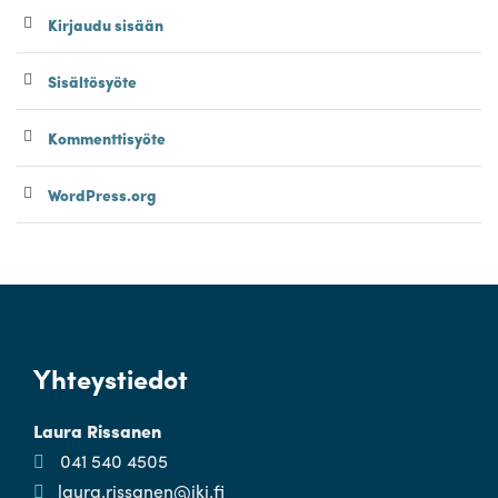
Kirjaudu sisään
Sisältösyöte
Kommenttisyöte
WordPress.org
Yhteystiedot
Laura Rissanen
041 540 4505
laura.rissanen@iki.fi