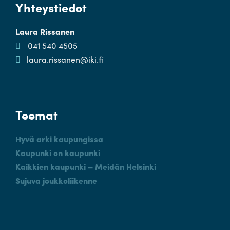
Yhteystiedot
Laura Rissanen
041 540 4505
laura.rissanen@iki.fi
Teemat
Hyvä arki kaupungissa
Kaupunki on kaupunki
Kaikkien kaupunki – Meidän Helsinki
Sujuva joukkoliikenne