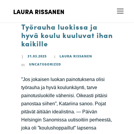
Työrauha luokissa ja
hyvä koulu kuuluvat ihan
kaikille
31.03.2025
LAURA RISSANEN
UNCATEGORIZED
”Jos jokaisen luokan painotuksena olisi
työrauha ja hyvä koulunkäynti, tarve
painotusluokille vähenisi. Oikeasti pitäisi
panostaa siihen”, Katariina sanoo. Pojat
pitävät äitiään idealistina. — Päivän
Helsingin Sanomissa uutisoitiin perheestä,
joka oli ”koulushoppaillut” lapsensa