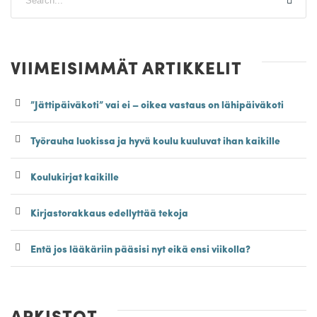
VIIMEISIMMÄT ARTIKKELIT
”Jättipäiväkoti” vai ei – oikea vastaus on lähipäiväkoti
Työrauha luokissa ja hyvä koulu kuuluvat ihan kaikille
Koulukirjat kaikille
Kirjastorakkaus edellyttää tekoja
Entä jos lääkäriin pääsisi nyt eikä ensi viikolla?
ARKISTOT